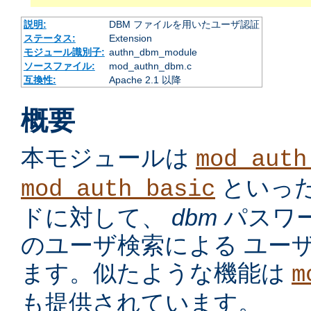
説明:
DBM ファイルを用いたユーザ認証
ステータス:
Extension
モジュール識別子:
authn_dbm_module
ソースファイル:
mod_authn_dbm.c
互換性:
Apache 2.1 以降
概要
本モジュールは
mod_auth
といっ
mod_auth_basic
ドに対して、
dbm
パスワ
のユーザ検索による ユー
ます。似たような機能は
m
も提供されています。