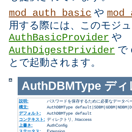
や
mod_auth_basic
mod_
用する際には、このモジュ
や
AuthBasicProvider
で
AuthDigestPrivider
とで起動されます。
AuthDBMType
ディ
説明:
パスワードを保存するために必要なデータベー
構文:
AuthDBMType default|SDBM|GDBM|NDBM|D
デフォルト:
AuthDBMType default
コンテキスト:
ディレクトリ, .htaccess
上書き:
AuthConfig
ステータス:
Extension