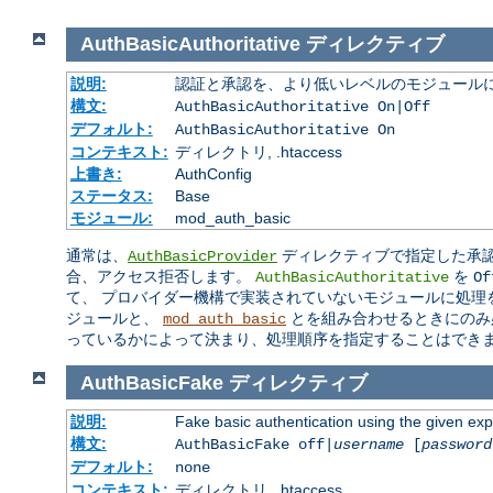
AuthBasicAuthoritative
ディレクティブ
説明:
認証と承認を、より低いレベルのモジュールに
構文:
AuthBasicAuthoritative On|Off
デフォルト:
AuthBasicAuthoritative On
コンテキスト:
ディレクトリ, .htaccess
上書き:
AuthConfig
ステータス:
Base
モジュール:
mod_auth_basic
通常は、
ディレクティブで指定した承認
AuthBasicProvider
合、アクセス拒否します。
を
AuthBasicAuthoritative
Of
て、 プロバイダー機構で実装されていないモジュールに処理
ジュールと、
とを組み合わせるときにのみ
mod_auth_basic
っているかによって決まり、処理順序を指定することはでき
AuthBasicFake
ディレクティブ
説明:
Fake basic authentication using the given e
構文:
AuthBasicFake off|
username
[
password
デフォルト:
none
コンテキスト:
ディレクトリ, .htaccess