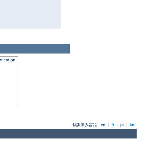
tication.
翻訳済み言語:
en
|
fr
|
ja
|
ko