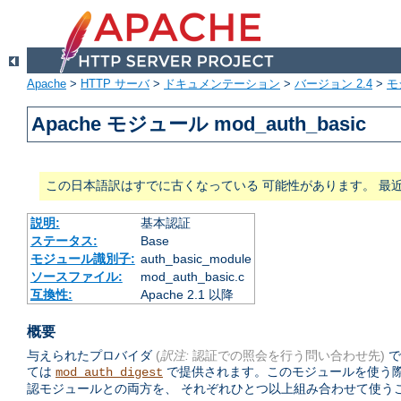
Apache
>
HTTP サーバ
>
ドキュメンテーション
>
バージョン 2.4
>
モ
Apache モジュール mod_auth_basic
この日本語訳はすでに古くなっている 可能性があります。 最
説明:
基本認証
ステータス:
Base
モジュール識別子:
auth_basic_module
ソースファイル:
mod_auth_basic.c
互換性:
Apache 2.1 以降
概要
与えられたプロバイダ
(
訳注:
認証での照会を行う問い合わせ先)
で
ては
で提供されます。このモジュールを使う
mod_auth_digest
認モジュールとの両方を、 それぞれひとつ以上組み合わせて使う