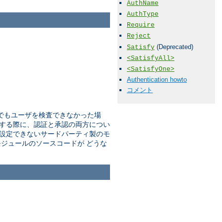
AuthName
AuthType
Require
Reject
(Deprecated)
Satisfy
<SatisfyAll>
<SatisfyOne>
Authentication howto
コメント
でもユーザを検査できなかった場
する際に、認証と承認の両方につい
設定できないサードパーティ製のモ
ジュールのソースコードが どうな