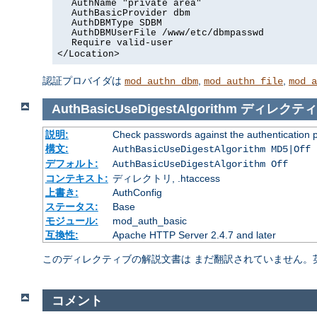
AuthName "private area"
AuthBasicProvider dbm
AuthDBMType SDBM
AuthDBMUserFile /www/etc/dbmpasswd
Require valid-user
</Location>
認証プロバイダは
,
,
mod_authn_dbm
mod_authn_file
mod_a
AuthBasicUseDigestAlgorithm
ディレクティ
説明:
Check passwords against the authentication pro
構文:
AuthBasicUseDigestAlgorithm MD5|Off
デフォルト:
AuthBasicUseDigestAlgorithm Off
コンテキスト:
ディレクトリ, .htaccess
上書き:
AuthConfig
ステータス:
Base
モジュール:
mod_auth_basic
互換性:
Apache HTTP Server 2.4.7 and later
このディレクティブの解説文書は まだ翻訳されていません。
コメント