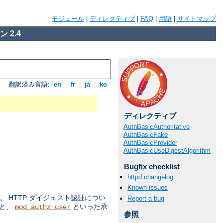
モジュール
|
ディレクティブ
|
FAQ
|
用語
|
サイトマップ
 2.4
翻訳済み言語:
en
|
fr
|
ja
|
ko
ディレクティブ
AuthBasicAuthoritative
AuthBasicFake
AuthBasicProvider
AuthBasicUseDigestAlgorithm
Bugfix checklist
httpd changelog
Known issues
 HTTP ダイジェスト認証につい
Report a bug
ルと、
といった承
mod_authz_user
参照