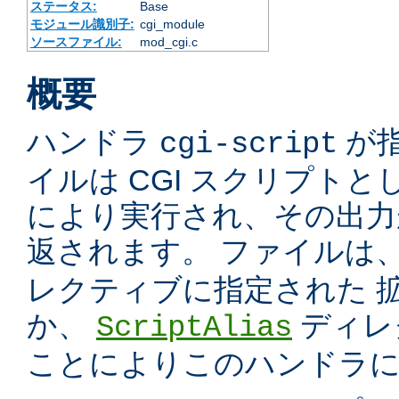
ステータス:
Base
モジュール識別子:
cgi_module
ソースファイル:
mod_cgi.c
概要
ハンドラ
が
cgi-script
イルは CGI スクリプトと
により実行され、その出力
返されます。 ファイルは
レクティブに指定された 
か、
ディレ
ScriptAlias
ことによりこのハンドラ