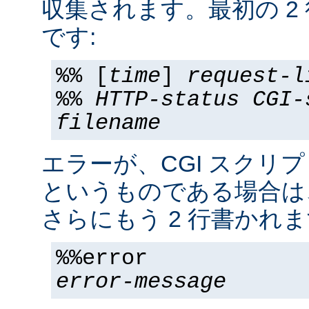
収集されます。最初の 2
です:
%% [
time
]
request-l
%%
HTTP-status
CGI-
filename
エラーが、CGI スクリ
というものである場合は
さらにもう 2 行書かれま
%%error
error-message