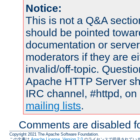
Notice:
This is not a Q&A sect
should be pointed towar
documentation or serve
moderators if they are 
invalid/off-topic. Quest
Apache HTTP Server shou
IRC channel, #httpd, on 
mailing lists
.
Comments are disabled fo
Copyright 2021 The Apache Software Foundation.
この文書は
Apache License, Version 2.0
のライセンスで提供されていま